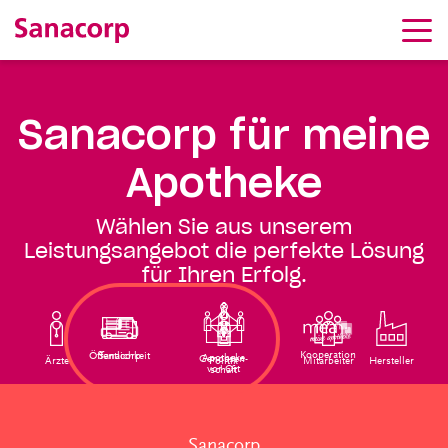
Sanacorp für meine
Apotheke
Wählen Sie aus unserem
Leistungsangebot die perfekte Lösung
für Ihren Erfolg.
Kooperation
Öffentlichkeit
Sanacorp
Apotheke
Genossen-
Ärzte
Politik
Mitarbeiter
Hersteller
vor Ort
schaft
Sanacorp