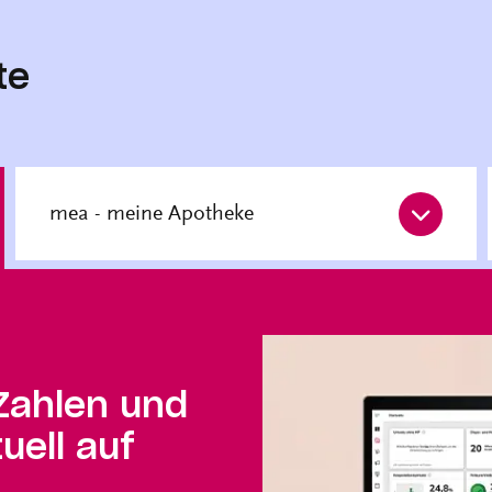
te
mea - meine Apotheke
Zahlen und
uell auf