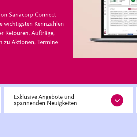
 von Sanacorp Connect
hre wichtigsten Kennzahlen
r Retouren, Aufträge,
n zu Aktionen, Termine
Exklusive Angebote und
spannenden Neuigkeiten